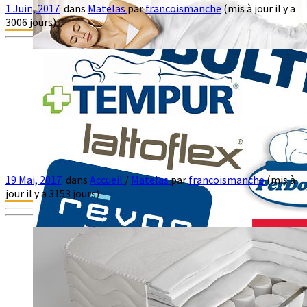
1 Juin, 2017
dans
Matelas
par
francoismanche
(mis à jour il y a
La colonne vertébrale en position
3006 jours)
couchée
En position couchée, les courbures de la colonne vertébrale
génèrent des zones de pression. Lorsque nous sommes couchés
[…]
19 Mai, 2017
dans
Accueil
/
Matelas
par
francoismanche
(mis à
TEMPUR – Prolongez votre délai de
jour il y a 3153 jours)
garantie
Enregistrez maintenant vos produits TEMPUR sur le site
TEMPUR.com et prolongez votre délai de garantie Nous vous
félicitons […]