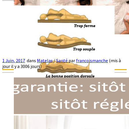
insomnies ou difficultés à trouver le sommeil ou […]
1 Juin, 2017
dans
Matelas
/
Santé
par
francoismanche
(mis à
Les positions de sommeil
jour il y a 3006 jours)
La position de sommeil influence considérablement le repos de la
colonne. a. La position dorsale : réduit au […]