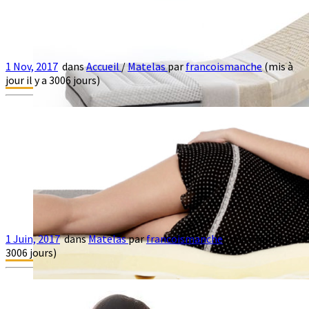
1 Nov, 2017
dans
Accueil
/
Matelas
par
francoismanche
(mis à
Le matelas en général
jour il y a 3006 jours)
Le matelas, qui contribue au soutien du dos, joue un rôle de
soutien et de confort. Le matelas […]
1 Juin, 2017
dans
Matelas
par
francoismanche
(mis à jour il y a
Matelas latex
3006 jours)
Avantages du latex: – Le latex est incroyablement élastique et
répartit la pression de façon uniforme. Votre matelas […]