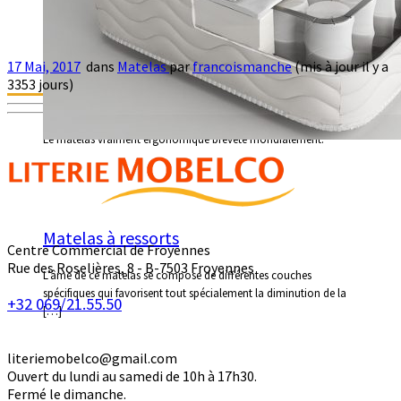
17 Mai, 2017
dans
Matelas
par
francoismanche
(mis à jour il y a
BULTEX – Le matelas vraiment
3353 jours)
ergonomique breveté mondialement
Le matelas vraiment ergonomique breveté mondialement.
Matelas à ressorts
Centre Commercial de Froyennes
Rue des Roselières, 8 - B-7503 Froyennes
L’âme de ce matelas se compose de différentes couches
spécifiques qui favorisent tout spécialement la diminution de la
+32 069/21.55.50
[…]
literiemobelco@gmail.com
Ouvert du lundi au samedi de 10h à 17h30.
Fermé le dimanche.