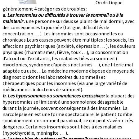
On distingue
généralement 4 catégories de troubles :
a. Les insomnies ou difficultés à trouver le sommeil ou à le
maintenir
:
une personne sur deux se plaint de mal dormir, avec
des conséquences la journée (fatigue, difficultés de
concentration … ). Les insomnies sont occasionnelles ou
chroniques.Leurs causes peuvent être multiples : les soucis, les
affections psychiatriques (anxiété, dépression … ), les douleurs
physiques (rhumatismes, fièvre, toux …), la consommation
d’alcool ou d’excitants, les maladies liées au sommeil (
myoclonies, syndrome d’apnées nocturnes …), une literie mal
adaptée ou usée…La médecine moderne dispose de moyens de
diagnostic (dont les laboratoires du sommeil) et
thérapeutiques pour les insomnies (via une large variété de
médicaments inducteurs de sommeil).
b. Les hypersomnies ou somnolences excessives:
la plupart des
hypersomnies se limitent à une somnolence désagréable
durant la journée, souvent conséquente à des insomnies. La
narcolepsie en est une forme spectaculaire: le patient tombe
soudainement en sommeil paradoxal, ce qui peut s’avérer très
dangereux.Certaines insomnies sont liées à des maladies
(hypothyroïdie, méningite … ).
c. Les troubles du rythme veille-sommeil:
certaines personnes